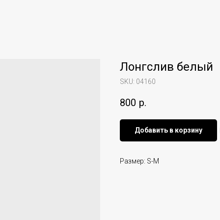
Лонгслив белый
SKU:
04160
800
р.
Добавить в корзину
Размер: S-M