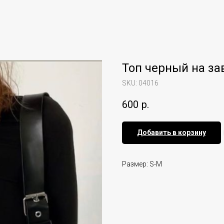
Топ черный на за
SKU:
04016
600
р.
Добавить в корзину
Размер: S-M