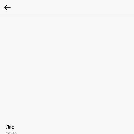
Лиф
26146