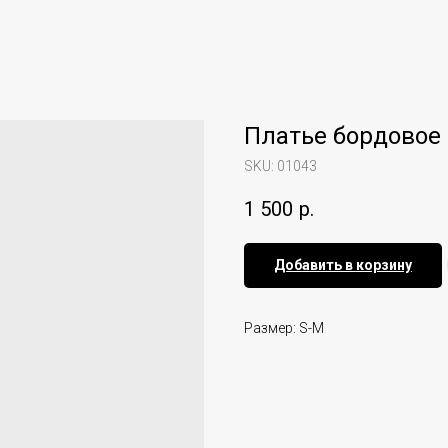
Платье бордовое
SKU:
01043
1 500
р.
Добавить в корзину
Размер: S-M