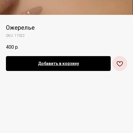
Ожерелье
SKU:
17022
400
р.
Добавить в корзину