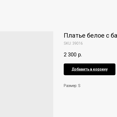
Платье белое с б
SKU:
39016
2 300
р.
Добавить в корзину
Размер: S