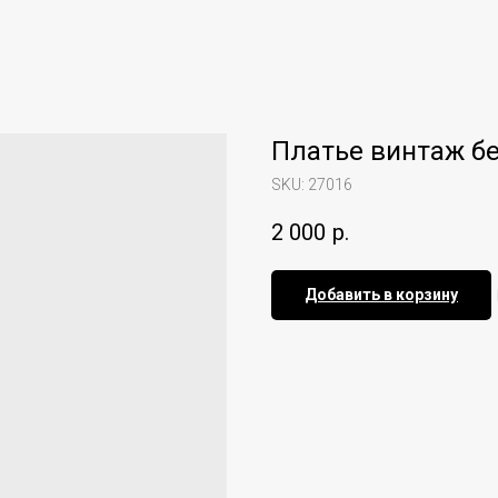
Платье винтаж б
SKU:
27016
2 000
р.
Добавить в корзину