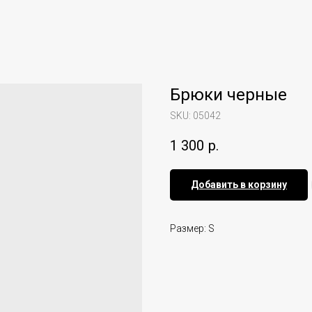
Брюки черные
SKU:
05042
1 300
р.
Добавить в корзину
Размер: S