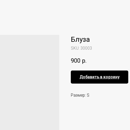
Блуза
SKU:
30003
900
р.
Добавить в корзину
Размер: S